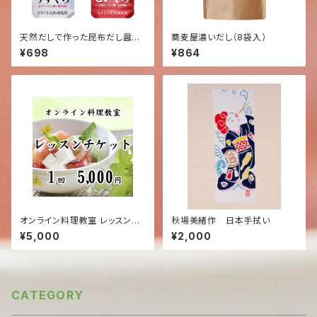
天然だしで作った昆布だし醤油
蕎麦屋濃いだし（8袋入）
（オンライン価格:698円）
¥698
¥864
オンライン料理教室 レッスンチ
秋場美緒作 日本手拭い
ケット 1回分
¥5,000
¥2,000
CATEGORY